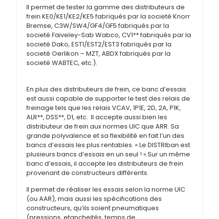
Il permet de tester la gamme des distributeurs de
frein KE0/KE1/KE2/KE5 fabriqués par la societé Knorr
Bremse, C3W/SW4/GF4/GF5 fabriqués par la
societé Faiveley-Sab Wabco, CV1** fabriqués par la
societé Dako, EST1/EST2/EST3 fabriqués par la
societé Oerlikon – MZT, ABDX fabriqués par la
societé WABTEC, etc.).
En plus des distributeurs de frein, ce banc d’essais
est aussi capable de supporter le test des relais de
freinage tels que les relais VCAV, 1P1E, 2D, 2A, P1K,
ALR**, DSS**, D1, etc. Il accepte aussi bien les
distributeur de frein aux normes UIC que ARR. Sa
grande polyvalence et sa flexibilité en fait l’un des
bancs d’essais les plus rentables. « Le DISTRIban est
plusieurs bancs d’essais en un seul ! ».Sur un même
banc d’essais, il accepte les distributeurs de frein
provenant de constructeurs différents.
Il permet de réaliser les essais selon la norme UIC
(ou AAR), mais aussi les spécifications des
constructeurs, qu’ils soient pneumatiques
(pressions, etancheités, temps de