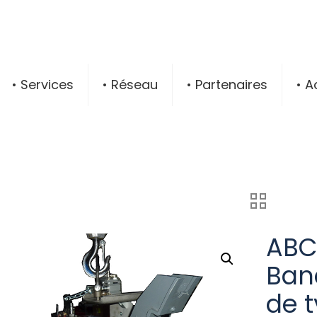
• Services
• Réseau
• Partenaires
• A
ABC
Banc
de 