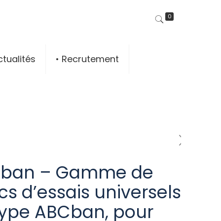
0
ctualités
• Recrutement
ban – Gamme de
s d’essais universels
type ABCban, pour