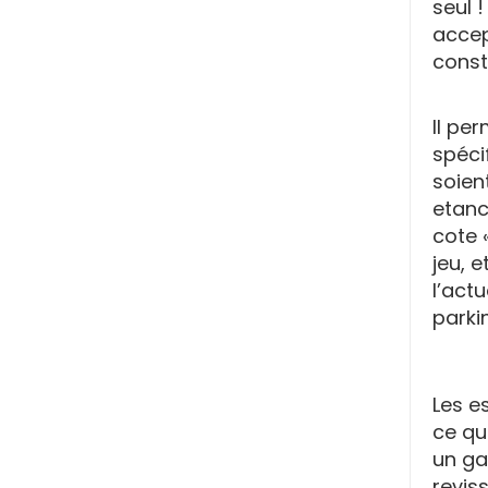
seul !
accep
const
Il per
spéci
soien
etanc
cote 
jeu, e
l’actu
parki
Les e
ce qu
un ga
revis