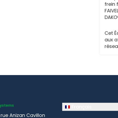
frein
FAIVE
DAKO®
Cet É
aux a
résea
Systems
Français
 rue Anizan Cavillon