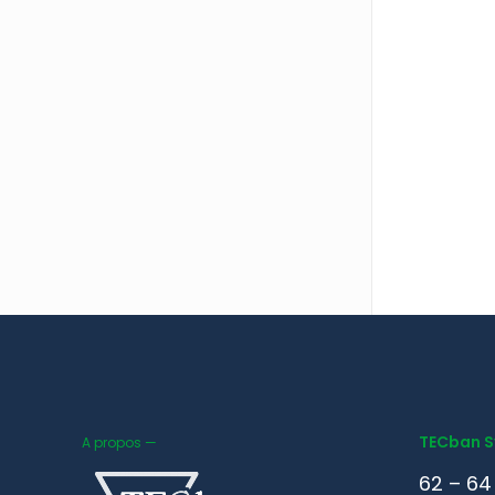
TECban 
A propos —
62 – 64