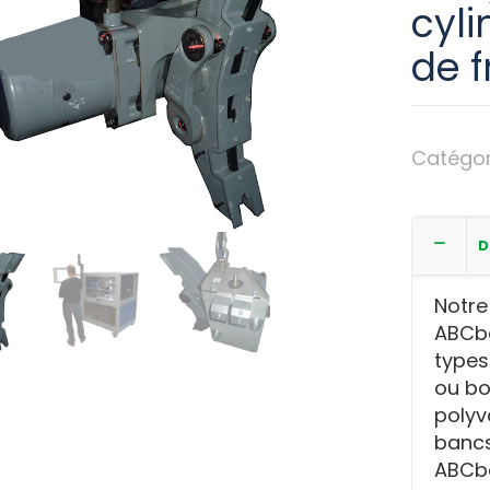
cyli
de f
Catégor
de frein
D
Notre
ABCba
types 
ou bo
polyva
bancs 
ABCba