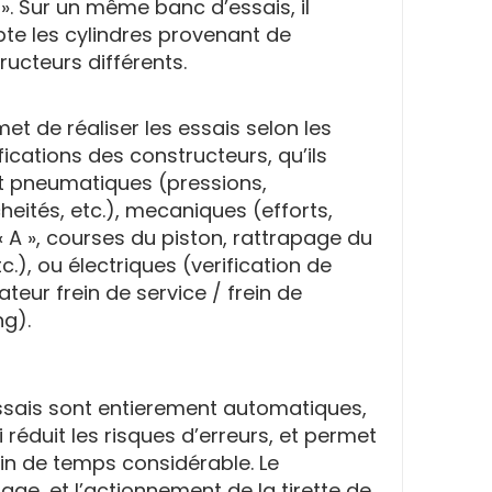
 ». Sur un même banc d’essais, il
te les cylindres provenant de
ructeurs différents.
met de réaliser les essais selon les
fications des constructeurs, qu’ils
t pneumatiques (pressions,
heités, etc.), mecaniques (efforts,
« A », courses du piston, rattrapage du
tc.), ou électriques (verification de
ateur frein de service / frein de
ng).
ssais sont entierement automatiques,
i réduit les risques d’erreurs, et permet
in de temps considérable. Le
sage, et l’actionnement de la tirette de