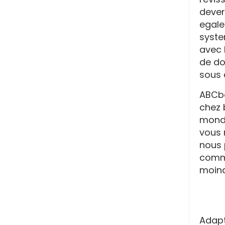
dever
egale
syste
avec 
de do
sous 
ABCba
chez 
monde.
vous 
nous 
comma
moind
Adapt